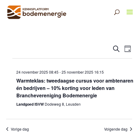
Eveneme
Ev
Zoeken
Dag
Selecteer
Zoeken
we
een
en
nav
datum.
weergev
24 november 2025 08:45
-
25 november 2025 16:15
Warmteklas: tweedaagse cursus voor ambtenaren
navigati
én bedrijven – 10% korting voor leden van
Branchevereniging Bodemenergie
Landgoed ISVW
Dodeweg 8, Leusden
Vorige dag
Volgende dag